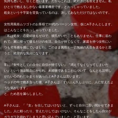
気持ち悪いし、引くと思います。だからこれは、絶対誰にも言えません。私
ひとりで抱えるしかない最重要機密です」とおっしゃっていました。
処女という十字架を背負っているのは、決してあなただけではないのです。
女性用風俗ムツゴトのお客様で30代のバージン女性、仮にA子さんとします、
はこんなことをおっしゃっていました。
「私は処女、恋愛経験もゼロで、彼氏がいたこともありません。仕事に追わ
れて、家に帰って寝るだけの生活。自信が持てなくて、家庭を持つ女性にい
つも劣等感を感じていました。このまま異性と一切無縁の人生を送るかと思
うと、絶望的な気分になります」
常に『女性としての自分に自信が持てない』『消えてなくなってしまいた
い』という強迫観念にかられ、未経験であることについて、なんとも説明し
がたい心のわだかまりがあったとA子さんは言います。
ベッドの中で抱き合った後、A子さんは「ずいぶん久しぶりに、人に甘えたよ
うな気がします」
と、ため息を漏らしました。
A子さんは、「『女』を出してはいけないと、ずっと自分に言い聞かせてきま
した。人に頼ったり、甘えたりしてはいけない、そんなことをしたら自分が
ガラガラと崩れてしまうと思い込んでいました」と言います。