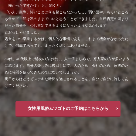
「怖かったですか？」 と、聞くと、
「いえ、実際、怖いことは何も起こらなかったし、弱い面や、もろいところ
も含めて、私は私のままでいいと思うことができました。自己否定の固まり
だった自分を、少し肯定できるようになったような気がします」
とおっしゃいました。
処女をいつ卒業するかは、個人的な事情であり、これまで機会がなかっただ
けで、何歳であっても、まったく遅くはありません。
30代、40代以上で処女の方は特に、人一倍まじめで、努力家の方が多いよう
に感じます。自分の楽しみは後回しにて、人のため、会社のため、家族のた
めに時間を使ってきたのではないでしょうか。
明日からはどうぞステキな時間を過ごされることを、自分で自分に許してあ
げてください。
女性用風俗ムツゴトのご予約はこちらから