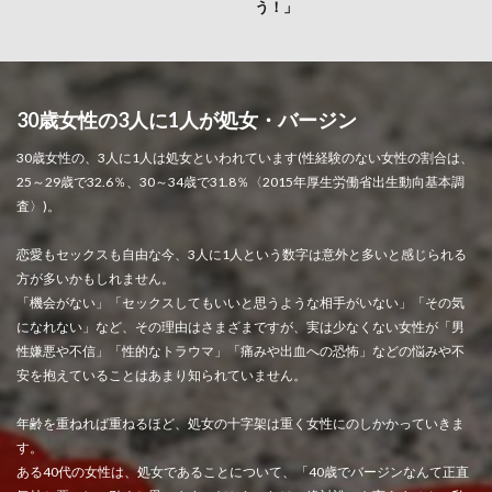
う！」
30歳女性の3人に1人が処女・バージン
30歳女性の、3人に1人は処女といわれています(性経験のない女性の割合は、
25～29歳で32.6％、30～34歳で31.8％〈2015年厚生労働省出生動向基本調
査〉)。
恋愛もセックスも自由な今、3人に1人という数字は意外と多いと感じられる
方が多いかもしれません。
「機会がない」「セックスしてもいいと思うような相手がいない」「その気
になれない」など、その理由はさまざまですが、実は少なくない女性が「男
性嫌悪や不信」「性的なトラウマ」「痛みや出血への恐怖」などの悩みや不
安を抱えていることはあまり知られていません。
年齢を重ねれば重ねるほど、処女の十字架は重く女性にのしかかっていきま
す。
ある40代の女性は、処女であることについて、「40歳でバージンなんて正直