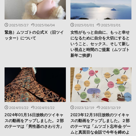
2025/05/27
2025/06/04
2025/01/01
2025/01/01
緊急）ムツゴトの公式Ⅹ（旧ツイ
女性がもっと自由に、もっと幸せ
ッター）について
になるために自分を大切にすると
いうこと、セックス、そして新し
い視点と時間のご提案（ムツゴト
新年ご挨拶）
2024/01/22
2024/01/22
2023/12/19
2023/12/19
2024年01月16日放映のツイキャ
2023年12月18日放映のツイキャ
スの動画をアップしました。２部
スの動画をアップしました。２部
のテーマは「男性器のさわり方」
のテーマは「ムツゴト忘年会 ゲー
ムと真面目な会話で今年を締めよ