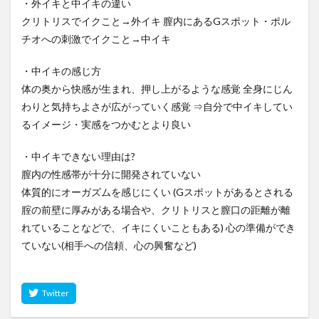
・外イキと中イキの違い
クリトリスでイクこと→外イキ 膣内にあるGスポット・ポル
チオへの刺激でイクこと→中イキ
・中イキの感じ方
体の奥から快感が生まれ、押し上がるような感覚 全身にじん
わりと気持ちよさが広がっていく感覚 ⇒自分で中イキしてい
るイメージ・実感をつかむとより良い
・中イキできない理由は?
膣内の性感帯が十分に開発されていない
体質的にオーガズムを感じにくい (Gスポットがあるとされる
腟の前壁に厚みがある場合や、クリトリスと膣口の距離が離
れていることなどで、イキにくいこともある) 心の準備ができ
ていない(相手への信頼、心の興奮など)