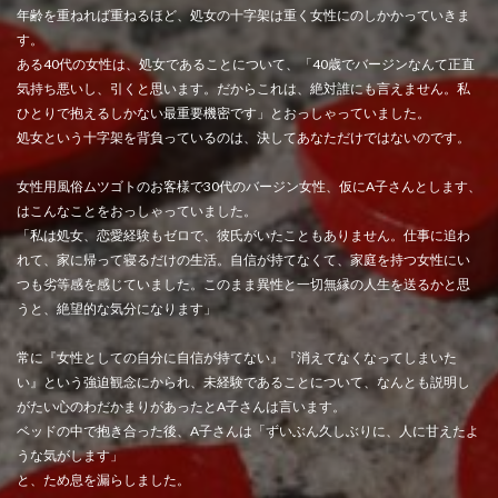
年齢を重ねれば重ねるほど、処女の十字架は重く女性にのしかかっていきま
す。
ある40代の女性は、処女であることについて、「40歳でバージンなんて正直
気持ち悪いし、引くと思います。だからこれは、絶対誰にも言えません。私
ひとりで抱えるしかない最重要機密です」とおっしゃっていました。
処女という十字架を背負っているのは、決してあなただけではないのです。
女性用風俗ムツゴトのお客様で30代のバージン女性、仮にA子さんとします、
はこんなことをおっしゃっていました。
「私は処女、恋愛経験もゼロで、彼氏がいたこともありません。仕事に追わ
れて、家に帰って寝るだけの生活。自信が持てなくて、家庭を持つ女性にい
つも劣等感を感じていました。このまま異性と一切無縁の人生を送るかと思
うと、絶望的な気分になります」
常に『女性としての自分に自信が持てない』『消えてなくなってしまいた
い』という強迫観念にかられ、未経験であることについて、なんとも説明し
がたい心のわだかまりがあったとA子さんは言います。
ベッドの中で抱き合った後、A子さんは「ずいぶん久しぶりに、人に甘えたよ
うな気がします」
と、ため息を漏らしました。