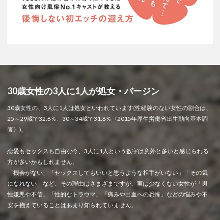
30歳女性の3人に1人が処女・バージン
30歳女性の、3人に1人は処女といわれています(性経験のない女性の割合は、
25～29歳で32.6％、30～34歳で31.8％〈2015年厚生労働省出生動向基本調
査〉)。
恋愛もセックスも自由な今、3人に1人という数字は意外と多いと感じられる
方が多いかもしれません。
「機会がない」「セックスしてもいいと思うような相手がいない」「その気
になれない」など、その理由はさまざまですが、実は少なくない女性が「男
性嫌悪や不信」「性的なトラウマ」「痛みや出血への恐怖」などの悩みや不
安を抱えていることはあまり知られていません。