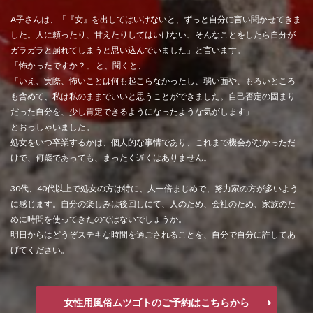
A子さんは、「『女』を出してはいけないと、ずっと自分に言い聞かせてきま
した。人に頼ったり、甘えたりしてはいけない、そんなことをしたら自分が
ガラガラと崩れてしまうと思い込んでいました」と言います。
「怖かったですか？」 と、聞くと、
「いえ、実際、怖いことは何も起こらなかったし、弱い面や、もろいところ
も含めて、私は私のままでいいと思うことができました。自己否定の固まり
だった自分を、少し肯定できるようになったような気がします」
とおっしゃいました。
処女をいつ卒業するかは、個人的な事情であり、これまで機会がなかっただ
けで、何歳であっても、まったく遅くはありません。
30代、40代以上で処女の方は特に、人一倍まじめで、努力家の方が多いよう
に感じます。自分の楽しみは後回しにて、人のため、会社のため、家族のた
めに時間を使ってきたのではないでしょうか。
明日からはどうぞステキな時間を過ごされることを、自分で自分に許してあ
げてください。
女性用風俗ムツゴトのご予約はこちらから