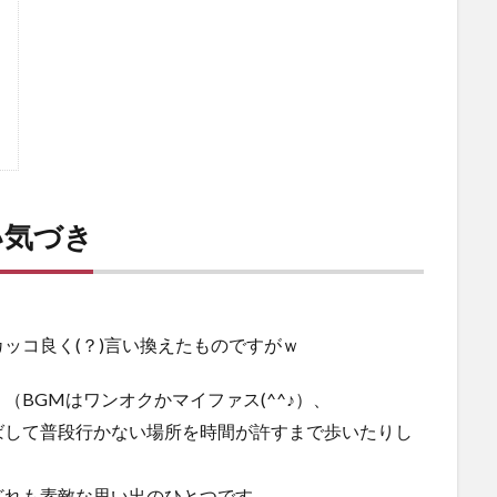
い気づき
ッコ良く(？)言い換えたものですがｗ
BGMはワンオクかマイファス(^^♪）、
ばして普段行かない場所を時間が許すまで歩いたりし
どれも素敵な思い出のひとつです。