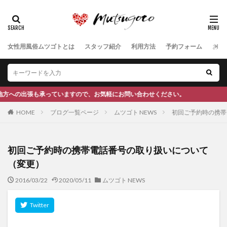
女性用風俗ムツゴトとは
スタッフ紹介
利用方法
予約フォーム
お客
ので、お気軽にお問い合わせください。
HOME
ブログ一覧ページ
ムツゴト NEWS
初回ご予約時の携帯
初回ご予約時の携帯電話番号の取り扱いについて
（変更）
2016/03/22
2020/05/11
ムツゴト NEWS