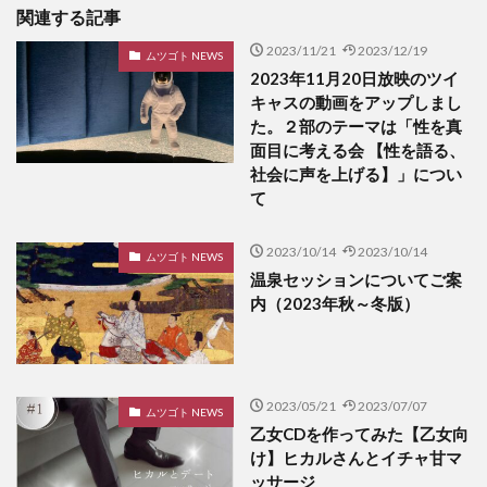
関連する記事
2023/11/21
2023/12/19
ムツゴト NEWS
2023年11月20日放映のツイ
キャスの動画をアップしまし
た。２部のテーマは「性を真
面目に考える会 【性を語る、
社会に声を上げる】」につい
て
2023/10/14
2023/10/14
ムツゴト NEWS
温泉セッションについてご案
内（2023年秋～冬版）
2023/05/21
2023/07/07
ムツゴト NEWS
乙女CDを作ってみた【乙女向
け】ヒカルさんとイチャ甘マ
ッサージ