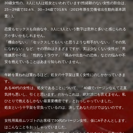
30歳女性の、3人に1人は処女といわれています(性経験のない女性の割合は、
25～29歳で32.6％、30～34歳で31.8％〈2015年厚生労働省出生動向基本調
査〉)。
恋愛もセックスも自由な今、3人に1人という数字は意外と多いと感じられる
方が多いかもしれません。
「機会がない」「セックスしてもいいと思うような相手がいない」「その気
になれない」など、その理由はさまざまですが、実は少なくない女性が「男
性嫌悪や不信」「性的なトラウマ」「痛みや出血への恐怖」などの悩みや不
安を抱えていることはあまり知られていません。
年齢を重ねれば重ねるほど、処女の十字架は重く女性にのしかかっていきま
す。
ある40代の女性は、処女であることについて、「40歳でバージンなんて正直
気持ち悪いし、引くと思います。だからこれは、絶対誰にも言えません。私
ひとりで抱えるしかない最重要機密です」とおっしゃっていました。
処女という十字架を背負っているのは、決してあなただけではないのです。
女性用風俗ムツゴトのお客様で30代のバージン女性、仮にA子さんとします、
はこんなことをおっしゃっていました。