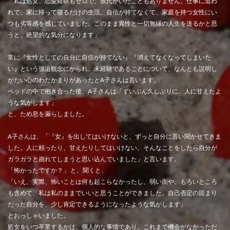
「私は処女、恋愛経験もゼロで、彼氏がいたこともありません。仕事に追わ
れて、家に帰って寝るだけの生活。自信が持てなくて、家庭を持つ女性にい
つも劣等感を感じていました。このまま異性と一切無縁の人生を送るかと思
うと、絶望的な気分になります」
常に『女性としての自分に自信が持てない』『消えてなくなってしまいた
い』という強迫観念にかられ、未経験であることについて、なんとも説明し
がたい心のわだかまりがあったとA子さんは言います。
ベッドの中で抱き合った後、A子さんは「ずいぶん久しぶりに、人に甘えたよ
うな気がします」
と、ため息を漏らしました。
A子さんは、「『女』を出してはいけないと、ずっと自分に言い聞かせてきま
した。人に頼ったり、甘えたりしてはいけない、そんなことをしたら自分が
ガラガラと崩れてしまうと思い込んでいました」と言います。
「怖かったですか？」 と、聞くと、
「いえ、実際、怖いことは何も起こらなかったし、弱い面や、もろいところ
も含めて、私は私のままでいいと思うことができました。自己否定の固まり
だった自分を、少し肯定できるようになったような気がします」
とおっしゃいました。
処女をいつ卒業するかは、個人的な事情であり、これまで機会がなかっただ