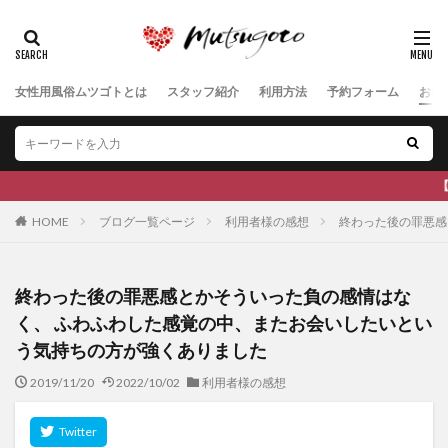
女性用風俗ムツゴトとは
スタッフ紹介
利用方法
予約フォーム
お客
【最新の空き状況は公式Xをご覧くだ
HOME
ブログ一覧ページ
利用者様の感想
終わった後の罪悪感
終わった後の罪悪感とかそういった負の感情はな
く、 ふわふわした感覚の中、またお会いしたいとい
う気持ちの方が強くありました
2019/11/20
2022/10/02
利用者様の感想