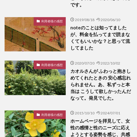
です。
2019/08/18
2020/06/10
利用者様の感想
noteのことは知ってました
が、料金を払ってまで読まな
くてもいいかな？と思って流
してました
2020/07/20
2022/10/02
利用者様の感想
カオルさんが ふわっと抱きし
めてくれたときの 安心感忘れ
られません。あ、私ずっと本
当は こうして欲しかったんだ
なって。発見でした。
2015/10/10
2024/07/01
利用者様の感想
ホームページを拝見して、女
性の感情と性のニーズに応え
ようとする姿勢を感じ、共感