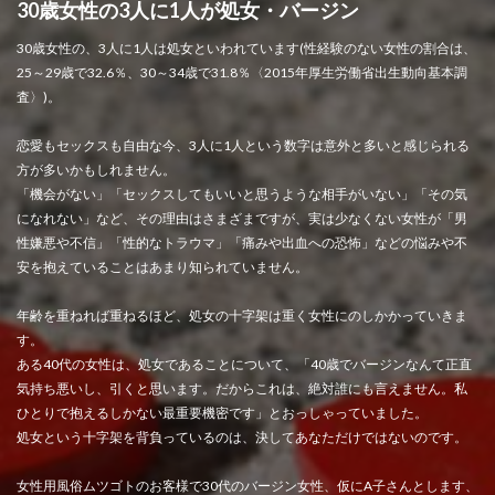
30歳女性の3人に1人が処女・バージン
30歳女性の、3人に1人は処女といわれています(性経験のない女性の割合は、
25～29歳で32.6％、30～34歳で31.8％〈2015年厚生労働省出生動向基本調
査〉)。
恋愛もセックスも自由な今、3人に1人という数字は意外と多いと感じられる
方が多いかもしれません。
「機会がない」「セックスしてもいいと思うような相手がいない」「その気
になれない」など、その理由はさまざまですが、実は少なくない女性が「男
性嫌悪や不信」「性的なトラウマ」「痛みや出血への恐怖」などの悩みや不
安を抱えていることはあまり知られていません。
年齢を重ねれば重ねるほど、処女の十字架は重く女性にのしかかっていきま
す。
ある40代の女性は、処女であることについて、「40歳でバージンなんて正直
気持ち悪いし、引くと思います。だからこれは、絶対誰にも言えません。私
ひとりで抱えるしかない最重要機密です」とおっしゃっていました。
処女という十字架を背負っているのは、決してあなただけではないのです。
女性用風俗ムツゴトのお客様で30代のバージン女性、仮にA子さんとします、