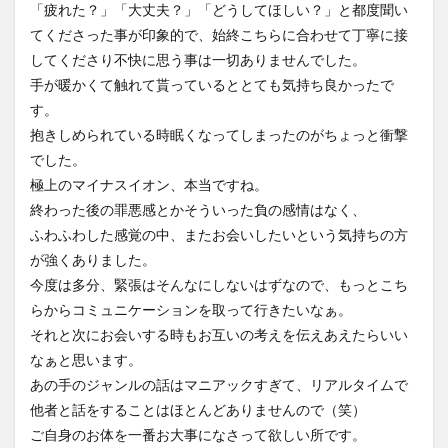
「疲れた？」「大丈夫？」「どうしてほしい？」と都度聞い
てくださった事が印象的で、始終こちらに合わせて丁寧に接
してくださり不快に思う事は一切ありませんでした。
手が暖かくて触れて貰っているととても気持ち良かったで
す。
抱きしめられている時眠くなってしまったのがちょっと衝撃
でした。
極上のマイナスイオン、本当ですね。
終わった後の罪悪感とかそういった負の感情はなく、
ふわふわした感覚の中、またお会いしたいという気持ちの方
が強くありました。
今度は多分、緊張はそんなにしないはずなので、もっとこち
らからコミュニケーションを取って行きたいなぁ。
それと次にお会いする時もお互いの考えを伝えあえたらいい
なぁと思います。
あの手のジャンルの話はマニアックすぎて、リアルタイムで
他者と話をすることはほとんどありませんので（笑）
ご自身のお体を一番お大事になさって欲しい所です。