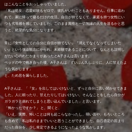
はこんなことをおっしゃっていました。
「私は処女、恋愛経験もゼロで、彼氏がいたこともありません。仕事に追わ
れて、家に帰って寝るだけの生活。自信が持てなくて、家庭を持つ女性にい
つも劣等感を感じていました。このまま異性と一切無縁の人生を送るかと思
うと、絶望的な気分になります」
常に『女性としての自分に自信が持てない』『消えてなくなってしまいた
い』という強迫観念にかられ、未経験であることについて、なんとも説明し
がたい心のわだかまりがあったとA子さんは言います。
ベッドの中で抱き合った後、A子さんは「ずいぶん久しぶりに、人に甘えたよ
うな気がします」
と、ため息を漏らしました。
A子さんは、「『女』を出してはいけないと、ずっと自分に言い聞かせてきま
した。人に頼ったり、甘えたりしてはいけない、そんなことをしたら自分が
ガラガラと崩れてしまうと思い込んでいました」と言います。
「怖かったですか？」 と、聞くと、
「いえ、実際、怖いことは何も起こらなかったし、弱い面や、もろいところ
も含めて、私は私のままでいいと思うことができました。自己否定の固まり
だった自分を、少し肯定できるようになったような気がします」