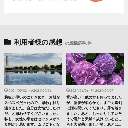
利用者様の感想
の最新記事8件
2024/09/02
2024/09/06
2024/06/06
2024/09/07
胸板が厚いのにときめき、お肌が
背が高い！他の方も仰ってました
スベスベだったので、思わず触り
が、物腰が柔らかく、すごく真剣
過ぎました。自分は女性だったの
に話を聞いてくださり、落ち着き
だ、と思わせてくださいました。
ました。あと、しっかりしていそ
私も、女性の幸せはセックスが１
うで意外と天然？抜けているとこ
０割だと思います。ムツゴトがな
ろも大変萌えました笑。あとは…