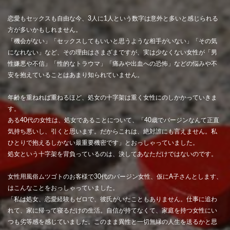
恋愛もセックスも自由な今、3人に1人という数字は意外と多いと感じられる
方が多いかもしれません。
「機会がない」「セックスしてもいいと思うような相手がいない」「その気
になれない」など、その理由はさまざまですが、実は少なくない女性が「男
性嫌悪や不信」「性的なトラウマ」「痛みや出血への恐怖」などの悩みや不
安を抱えていることはあまり知られていません。
年齢を重ねれば重ねるほど、処女の十字架は重く女性にのしかかっていきま
す。
ある40代の女性は、処女であることについて、「40歳でバージンなんて正直
気持ち悪いし、引くと思います。だからこれは、絶対誰にも言えません。私
ひとりで抱えるしかない最重要機密です」とおっしゃっていました。
処女という十字架を背負っているのは、決してあなただけではないのです。
女性用風俗ムツゴトのお客様で30代のバージン女性、仮にA子さんとします、
はこんなことをおっしゃっていました。
「私は処女、恋愛経験もゼロで、彼氏がいたこともありません。仕事に追わ
れて、家に帰って寝るだけの生活。自信が持てなくて、家庭を持つ女性にい
つも劣等感を感じていました。このまま異性と一切無縁の人生を送るかと思