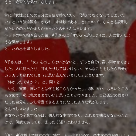
うと、絶望的な気分になります」
常に『女性としての自分に自信が持てない』『消えてなくなってしまいた
い』という強迫観念にかられ、未経験であることについて、なんとも説明し
がたい心のわだかまりがあったとA子さんは言います。
ベッドの中で抱き合った後、A子さんは「ずいぶん久しぶりに、人に甘えたよ
うな気がします」
と、ため息を漏らしました。
A子さんは、「『女』を出してはいけないと、ずっと自分に言い聞かせてきま
した。人に頼ったり、甘えたりしてはいけない、そんなことをしたら自分が
ガラガラと崩れてしまうと思い込んでいました」と言います。
「怖かったですか？」 と、聞くと、
「いえ、実際、怖いことは何も起こらなかったし、弱い面や、もろいところ
も含めて、私は私のままでいいと思うことができました。自己否定の固まり
だった自分を、少し肯定できるようになったような気がします」
とおっしゃいました。
処女をいつ卒業するかは、個人的な事情であり、これまで機会がなかっただ
けで、何歳であっても、まったく遅くはありません。
30代、40代以上で処女の方は特に、人一倍まじめで、努力家の方が多いよう