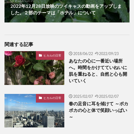
2022/12/31
2022年12月28日放映のツイキャスの動画をアップしま
した。２部のテーマは「ホテル」について
関連する記事
2018/06/22
2022/09/23
ヒカルの日常
あなたの心に一番近い場所
へ。時間をかけてていねいに
肌を重ねると、自然と心も開
いていく
2025/02/07
2025/02/07
ヒカルの日常
春の足音に耳を傾けて ～ポカ
ポカの心と体で笑顔いっぱい
～