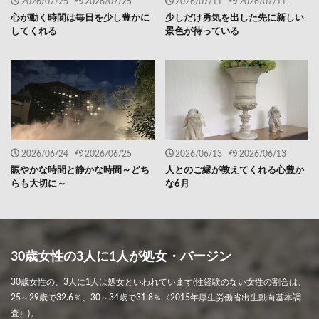
2026/07/25
2026/07/25
2026/07/11
2026/07/11
心が動く時間は毎日を少し豊かに
少しだけ勇気を出した先に新しい
してくれる
景色が待っている
2026/06/24
2026/06/25
2026/06/13
2026/06/13
賑やかな時間と静かな時間～どち
人とのご縁が教えてくれる心豊か
らも大切に～
な6月
30歳女性の3人に1人が処女・バージン
30歳女性の、3人に1人は処女といわれています(性経験のない女性の割合は、
25～29歳で32.6％、30～34歳で31.8％〈2015年厚生労働省出生動向基本調
査〉)。