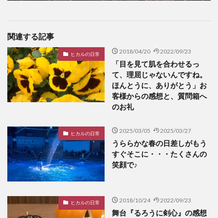
関連する記事
2018/04/20
2022/09/23
ヒカルの日常
「目を見て肌を合わせるっ
て、理屈じゃないんですね。
ほんとうに、ありがとう」お
客様からの感想と、質問箱へ
のお礼
2025/03/05
2025/03/27
ヒカルの日常
うららかな春の日差しがもう
すぐそこに・・・たくさんの
笑顔で♪
2018/10/24
2022/09/23
ヒカルの日常
舞台『るろうに剣心』の感想