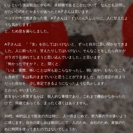
い』という強迫観念にかられ、未経験であることについて、なんとも説明し
がたい心のわだかまりがあったとA子さんは言います。
ベッドの中で抱き合った後、A子さんは「ずいぶん久しぶりに、人に甘えたよ
うな気がします」
と、ため息を漏らしました。
A子さんは、「『女』を出してはいけないと、ずっと自分に言い聞かせてきま
した。人に頼ったり、甘えたりしてはいけない、そんなことをしたら自分が
ガラガラと崩れてしまうと思い込んでいました」と言います。
「怖かったですか？」 と、聞くと、
「いえ、実際、怖いことは何も起こらなかったし、弱い面や、もろいところ
も含めて、私は私のままでいいと思うことができました。自己否定の固まり
だった自分を、少し肯定できるようになったような気がします」
とおっしゃいました。
処女をいつ卒業するかは、個人的な事情であり、これまで機会がなかっただ
けで、何歳であっても、まったく遅くはありません。
30代、40代以上で処女の方は特に、人一倍まじめで、努力家の方が多いよう
に感じます。自分の楽しみは後回しにて、人のため、会社のため、家族のた
めに時間を使ってきたのではないでしょうか。