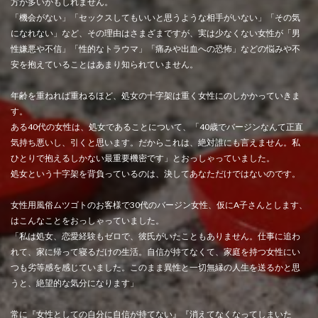
方が多いかもしれません。
「機会がない」「セックスしてもいいと思うような相手がいない」「その気
になれない」など、その理由はさまざまですが、実は少なくない女性が「男
性嫌悪や不信」「性的なトラウマ」「痛みや出血への恐怖」などの悩みや不
安を抱えていることはあまり知られていません。
年齢を重ねれば重ねるほど、処女の十字架は重く女性にのしかかっていきま
す。
ある40代の女性は、処女であることについて、「40歳でバージンなんて正直
気持ち悪いし、引くと思います。だからこれは、絶対誰にも言えません。私
ひとりで抱えるしかない最重要機密です」とおっしゃっていました。
処女という十字架を背負っているのは、決してあなただけではないのです。
女性用風俗ムツゴトのお客様で30代のバージン女性、仮にA子さんとします、
はこんなことをおっしゃっていました。
「私は処女、恋愛経験もゼロで、彼氏がいたこともありません。仕事に追わ
れて、家に帰って寝るだけの生活。自信が持てなくて、家庭を持つ女性にい
つも劣等感を感じていました。このまま異性と一切無縁の人生を送るかと思
うと、絶望的な気分になります」
常に『女性としての自分に自信が持てない』『消えてなくなってしまいた