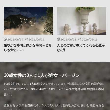
2026/06/24
2026/06/25
2026/06/13
2026/06/13
賑やかな時間と静かな時間～どち
人とのご縁が教えてくれる心豊か
らも大切に～
な6月
30歳女性の3人に1人が処女・バージン
30歳女性の、3人に1人は処女といわれています(性経験のない女性の割合は、
25～29歳で32.6％、30～34歳で31.8％〈2015年厚生労働省出生動向基本調
査〉)。
恋愛もセックスも自由な今、3人に1人という数字は意外と多いと感じられる