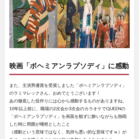
映画「ボヘミアンラプソディ」に感動
また、主演男優賞を受賞しました「ボヘミアンラプソディ」
のラミマレックさん、おめでとうございます！
あの徹底した役作りには心から感動するものがありますね。
10年以上前に、職場の2次会か3次会のカラオケでQUEENの
「ボヘミアンラプソディ」を画面を観ずに酔いながらも熱唱
した時に周囲が唖然としたこと
（感動という意味ではなく、気持ち悪い的な意味ですｗ）が