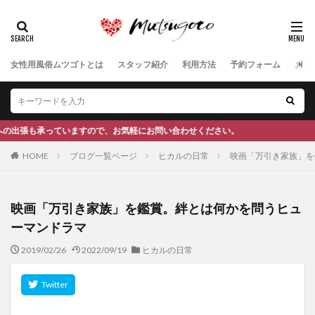
女性用風俗ムツゴトとは
スタッフ紹介
利用方法
予約フォーム
お客
お気軽にお問い合わせください。
HOME
ブログ一覧ページ
ヒカルの日常
映画「万引き家族」を
映画「万引き家族」を鑑賞。絆とは何かを問うヒュ
ーマンドラマ
2019/02/26
2022/09/19
ヒカルの日常