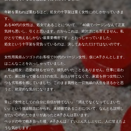
年齢を重ねれば重ねるほど、処女の十字架は重く女性にのしかかっていきま
す。
ある40代の女性は、処女であることについて、「40歳でバージンなんて正直
気持ち悪いし、引くと思います。だからこれは、絶対誰にも言えません。私
ひとりで抱えるしかない最重要機密です」とおっしゃっていました。
処女という十字架を背負っているのは、決してあなただけではないのです。
女性用風俗ムツゴトのお客様で30代のバージン女性、仮にA子さんとします、
はこんなことをおっしゃっていました。
「私は処女、恋愛経験もゼロで、彼氏がいたこともありません。仕事に追わ
れて、家に帰って寝るだけの生活。自信が持てなくて、家庭を持つ女性にい
つも劣等感を感じていました。このまま異性と一切無縁の人生を送るかと思
うと、絶望的な気分になります」
常に『女性としての自分に自信が持てない』『消えてなくなってしまいた
い』という強迫観念にかられ、未経験であることについて、なんとも説明し
がたい心のわだかまりがあったとA子さんは言います。
ベッドの中で抱き合った後、A子さんは「ずいぶん久しぶりに、人に甘えたよ
うな気がします」