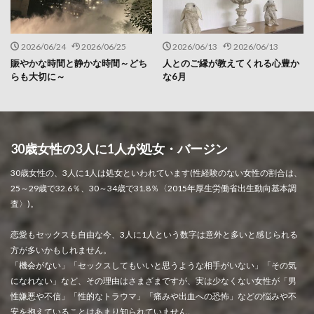
2026/06/24
2026/06/25
2026/06/13
2026/06/13
賑やかな時間と静かな時間～どち
人とのご縁が教えてくれる心豊か
らも大切に～
な6月
30歳女性の3人に1人が処女・バージン
30歳女性の、3人に1人は処女といわれています(性経験のない女性の割合は、
25～29歳で32.6％、30～34歳で31.8％〈2015年厚生労働省出生動向基本調
査〉)。
恋愛もセックスも自由な今、3人に1人という数字は意外と多いと感じられる
方が多いかもしれません。
「機会がない」「セックスしてもいいと思うような相手がいない」「その気
になれない」など、その理由はさまざまですが、実は少なくない女性が「男
性嫌悪や不信」「性的なトラウマ」「痛みや出血への恐怖」などの悩みや不
安を抱えていることはあまり知られていません。