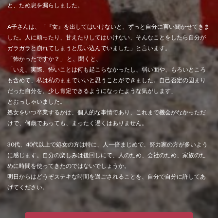
と、ため息を漏らしました。
A子さんは、「『女』を出してはいけないと、ずっと自分に言い聞かせてきま
した。人に頼ったり、甘えたりしてはいけない、そんなことをしたら自分が
ガラガラと崩れてしまうと思い込んでいました」と言います。
「怖かったですか？」 と、聞くと、
「いえ、実際、怖いことは何も起こらなかったし、弱い面や、もろいところ
も含めて、私は私のままでいいと思うことができました。自己否定の固まり
だった自分を、少し肯定できるようになったような気がします」
とおっしゃいました。
処女をいつ卒業するかは、個人的な事情であり、これまで機会がなかっただ
けで、何歳であっても、まったく遅くはありません。
30代、40代以上で処女の方は特に、人一倍まじめで、努力家の方が多いよう
に感じます。自分の楽しみは後回しにて、人のため、会社のため、家族のた
めに時間を使ってきたのではないでしょうか。
明日からはどうぞステキな時間を過ごされることを、自分で自分に許してあ
げてください。