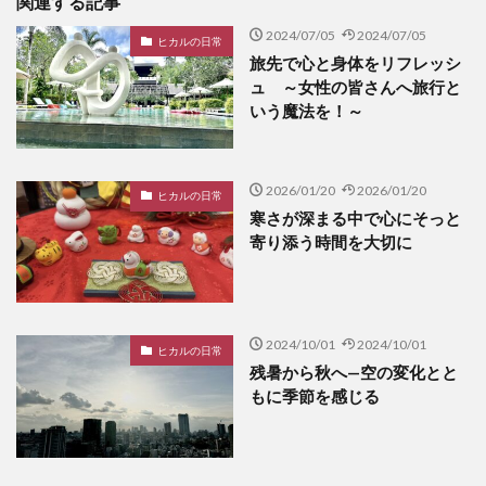
関連する記事
2024/07/05
2024/07/05
ヒカルの日常
旅先で心と身体をリフレッシ
ュ ～女性の皆さんへ旅行と
いう魔法を！～
2026/01/20
2026/01/20
ヒカルの日常
寒さが深まる中で心にそっと
寄り添う時間を大切に
2024/10/01
2024/10/01
ヒカルの日常
残暑から秋へ—空の変化とと
もに季節を感じる