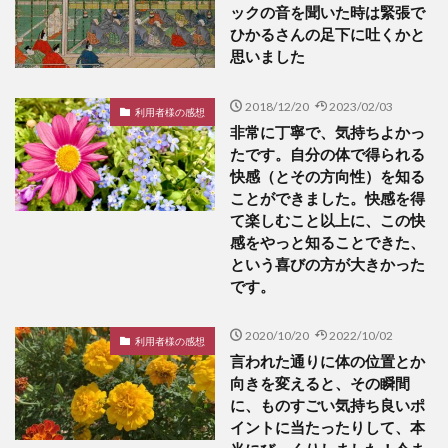
ックの音を聞いた時は緊張で
ひかるさんの足下に吐くかと
思いました
2018/12/20
2023/02/03
利用者様の感想
非常に丁寧で、気持ちよかっ
たです。自分の体で得られる
快感（とその方向性）を知る
ことができました。快感を得
て楽しむこと以上に、この快
感をやっと知ることできた、
という喜びの方が大きかった
です。
2020/10/20
2022/10/02
利用者様の感想
言われた通りに体の位置とか
向きを変えると、その瞬間
に、ものすごい気持ち良いポ
イントに当たったりして、本