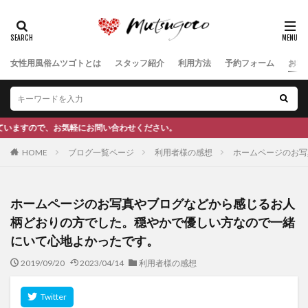
女性用風俗ムツゴトとは
スタッフ紹介
利用方法
予約フォーム
お客
せください。
HOME
ブログ一覧ページ
利用者様の感想
ホームページのお写
ホームページのお写真やブログなどから感じるお人
柄どおりの方でした。穏やかで優しい方なので一緒
にいて心地よかったです。
2019/09/20
2023/04/14
利用者様の感想