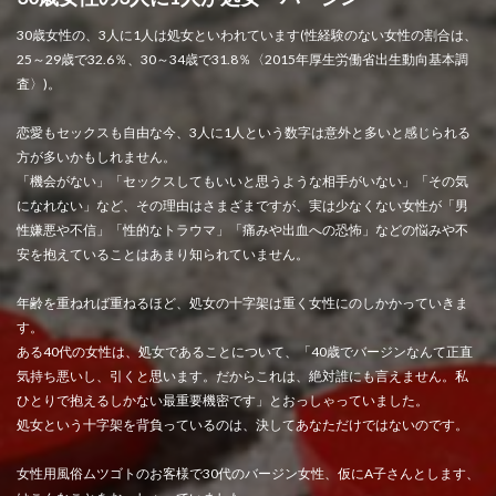
30歳女性の、3人に1人は処女といわれています(性経験のない女性の割合は、
25～29歳で32.6％、30～34歳で31.8％〈2015年厚生労働省出生動向基本調
査〉)。
恋愛もセックスも自由な今、3人に1人という数字は意外と多いと感じられる
方が多いかもしれません。
「機会がない」「セックスしてもいいと思うような相手がいない」「その気
になれない」など、その理由はさまざまですが、実は少なくない女性が「男
性嫌悪や不信」「性的なトラウマ」「痛みや出血への恐怖」などの悩みや不
安を抱えていることはあまり知られていません。
年齢を重ねれば重ねるほど、処女の十字架は重く女性にのしかかっていきま
す。
ある40代の女性は、処女であることについて、「40歳でバージンなんて正直
気持ち悪いし、引くと思います。だからこれは、絶対誰にも言えません。私
ひとりで抱えるしかない最重要機密です」とおっしゃっていました。
処女という十字架を背負っているのは、決してあなただけではないのです。
女性用風俗ムツゴトのお客様で30代のバージン女性、仮にA子さんとします、