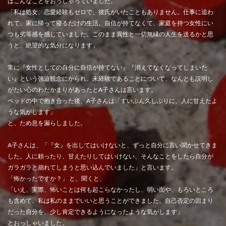
はこんなことをおっしゃっていました。
「私は処女、恋愛経験もゼロで、彼氏がいたこともありません。仕事に追わ
れて、家に帰って寝るだけの生活。自信が持てなくて、家庭を持つ女性にい
つも劣等感を感じていました。このまま異性と一切無縁の人生を送るかと思
うと、絶望的な気分になります」
常に『女性としての自分に自信が持てない』『消えてなくなってしまいた
い』という強迫観念にかられ、未経験であることについて、なんとも説明し
がたい心のわだかまりがあったとA子さんは言います。
ベッドの中で抱き合った後、A子さんは「ずいぶん久しぶりに、人に甘えたよ
うな気がします」
と、ため息を漏らしました。
A子さんは、「『女』を出してはいけないと、ずっと自分に言い聞かせてきま
した。人に頼ったり、甘えたりしてはいけない、そんなことをしたら自分が
ガラガラと崩れてしまうと思い込んでいました」と言います。
「怖かったですか？」 と、聞くと、
「いえ、実際、怖いことは何も起こらなかったし、弱い面や、もろいところ
も含めて、私は私のままでいいと思うことができました。自己否定の固まり
だった自分を、少し肯定できるようになったような気がします」
とおっしゃいました。