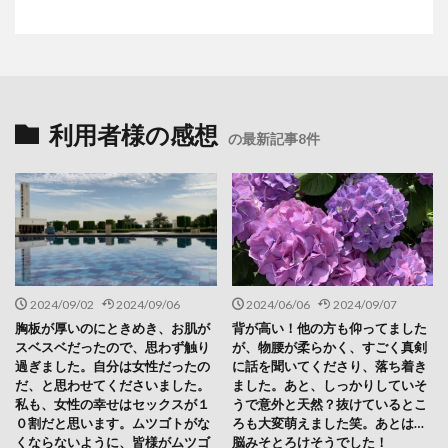
利用者様の感想
の最新記事8件
2024/09/02
2024/09/06
2024/06/06
2024/09/07
胸板が厚いのにときめき、お肌が
背が高い！他の方も仰ってました
スベスベだったので、思わず触り
が、物腰が柔らかく、すごく真剣
過ぎました。自分は女性だったの
に話を聞いてくださり、落ち着き
だ、と思わせてくださいました。
ました。あと、しっかりしていそ
私も、女性の幸せはセックスが１
うで意外と天然？抜けているとこ
０割だと思います。ムツゴトがな
ろも大変萌えました笑。あとは…
くならないように、皆様がムツゴ
脳みそとろけそうでした！