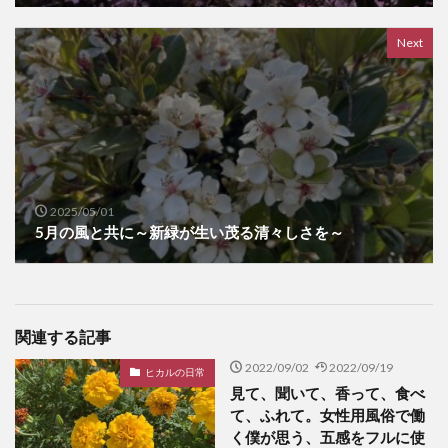
Next
2025/05/01
5月の風と共に～新緑が生い茂る清々しさを～
関連する記事
2022/09/02
2022/09/19
ヒカルの日常
見て、聞いて、香って、食べ
て、ふれて。女性用風俗で働
く僕が思う、五感をフルに使