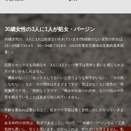
30歳女性の3人に1人が処女・バージン
30歳女性の、3人に1人は処女といわれています(性経験のない女性の割合は、
25～29歳で32.6％、30～34歳で31.8％〈2015年厚生労働省出生動向基本調
査〉)。
恋愛もセックスも自由な今、3人に1人という数字は意外と多いと感じられる
方が多いかもしれません。
「機会がない」「セックスしてもいいと思うような相手がいない」「その気
になれない」など、その理由はさまざまですが、実は少なくない女性が「男
性嫌悪や不信」「性的なトラウマ」「痛みや出血への恐怖」などの悩みや不
安を抱えていることはあまり知られていません。
年齢を重ねれば重ねるほど、処女の十字架は重く女性にのしかかっていきま
す。
ある40代の女性は、処女であることについて、「40歳でバージンなんて正直
気持ち悪いし、引くと思います。だからこれは、絶対誰にも言えません。私