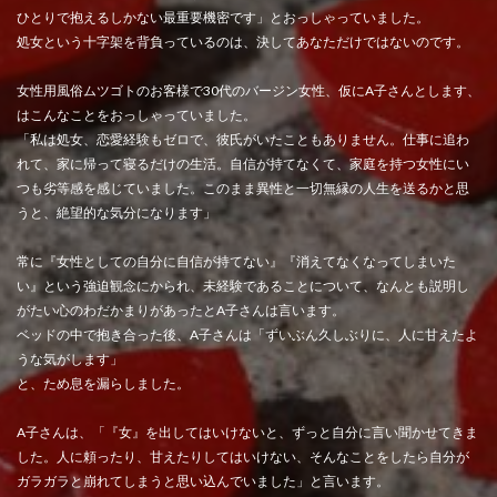
ひとりで抱えるしかない最重要機密です」とおっしゃっていました。
処女という十字架を背負っているのは、決してあなただけではないのです。
女性用風俗ムツゴトのお客様で30代のバージン女性、仮にA子さんとします、
はこんなことをおっしゃっていました。
「私は処女、恋愛経験もゼロで、彼氏がいたこともありません。仕事に追わ
れて、家に帰って寝るだけの生活。自信が持てなくて、家庭を持つ女性にい
つも劣等感を感じていました。このまま異性と一切無縁の人生を送るかと思
うと、絶望的な気分になります」
常に『女性としての自分に自信が持てない』『消えてなくなってしまいた
い』という強迫観念にかられ、未経験であることについて、なんとも説明し
がたい心のわだかまりがあったとA子さんは言います。
ベッドの中で抱き合った後、A子さんは「ずいぶん久しぶりに、人に甘えたよ
うな気がします」
と、ため息を漏らしました。
A子さんは、「『女』を出してはいけないと、ずっと自分に言い聞かせてきま
した。人に頼ったり、甘えたりしてはいけない、そんなことをしたら自分が
ガラガラと崩れてしまうと思い込んでいました」と言います。