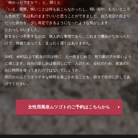
「怖かったですか？」 と、聞くと、
「いえ、実際、怖いことは何も起こらなかったし、弱い面や、もろいところ
も含めて、私は私のままでいいと思うことができました。自己否定の固まり
だった自分を、少し肯定できるようになったような気がします」
とおっしゃいました。
処女をいつ卒業するかは、個人的な事情であり、これまで機会がなかっただ
けで、何歳であっても、まったく遅くはありません。
30代、40代以上で処女の方は特に、人一倍まじめで、努力家の方が多いよう
に感じます。自分の楽しみは後回しにて、人のため、会社のため、家族のた
めに時間を使ってきたのではないでしょうか。
明日からはどうぞステキな時間を過ごされることを、自分で自分に許してあ
げてください。
女性用風俗ムツゴトのご予約はこちらから