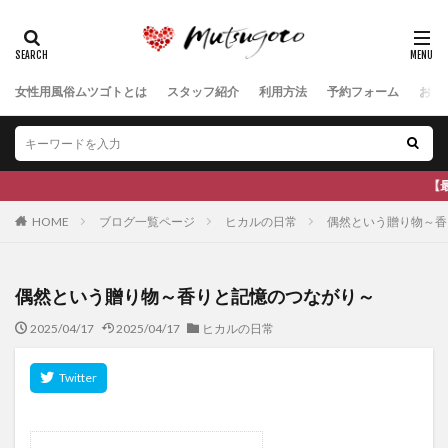
女性用風俗ムツゴトとは
スタッフ紹介
利用方法
予約フォーム
お客
【最新の空き状況は公式Xをご覧ください】全
HOME
ブログ一覧ページ
ヒカルの日常
偶然という贈り物～香
偶然という贈り物～香りと記憶のつながり～
2025/04/17
2025/04/17
ヒカルの日常