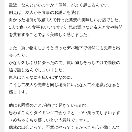
最近、なんといいますか「偶然」がよく起こるんです。
例えば、友人から食事のお誘いを受け、
向かった場所が以前1人で行った蕎麦の美味しいお店でした。
1人で食べる食事もいいですが、気の置けない友人と食や時間
を共有することでより美味しく感じました。
また、買い物をしようと行ったデパ地下で偶然にも先輩と出
会ったり。
かなり久しぶりに会ったので、買い物もそっちのけで階段の
脇で話し込んでしまいました。
東京はこんなにも広いはずなのに、
こうして友人や先輩と同じ場所にいたなんて不思議だなぁと
感じます。
他にも同様のことが続けて起きているので、
思わずこんなタイミングで会う？と、つい笑ってしまいます
（めちゃくちゃ嬉しいという意味です☆）。
偶然の出会いって、不意にやってくるからこそ心が動くんで