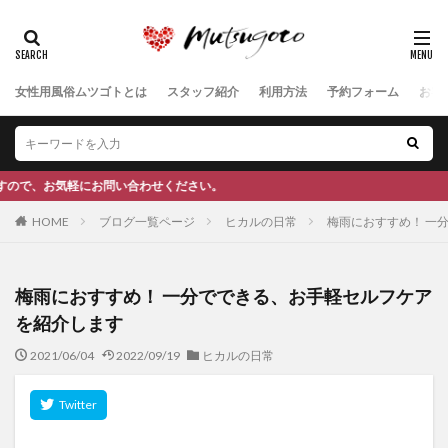
女性用風俗ムツゴトとは
スタッフ紹介
利用方法
予約フォーム
お客
い。
HOME
ブログ一覧ページ
ヒカルの日常
梅雨におすすめ！ 一
梅雨におすすめ！ 一分でできる、お手軽セルフケア
を紹介します
2021/06/04
2022/09/19
ヒカルの日常