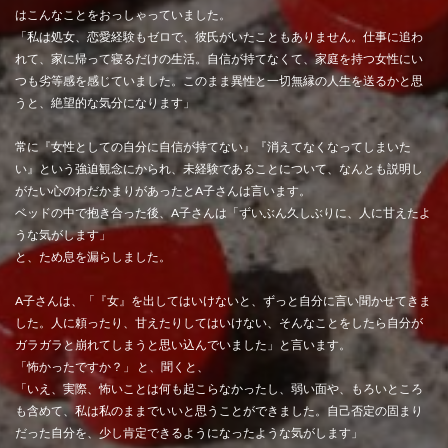
はこんなことをおっしゃっていました。
「私は処女、恋愛経験もゼロで、彼氏がいたこともありません。仕事に追わ
れて、家に帰って寝るだけの生活。自信が持てなくて、家庭を持つ女性にい
つも劣等感を感じていました。このまま異性と一切無縁の人生を送るかと思
うと、絶望的な気分になります」
常に『女性としての自分に自信が持てない』『消えてなくなってしまいた
い』という強迫観念にかられ、未経験であることについて、なんとも説明し
がたい心のわだかまりがあったとA子さんは言います。
ベッドの中で抱き合った後、A子さんは「ずいぶん久しぶりに、人に甘えたよ
うな気がします」
と、ため息を漏らしました。
A子さんは、「『女』を出してはいけないと、ずっと自分に言い聞かせてきま
した。人に頼ったり、甘えたりしてはいけない、そんなことをしたら自分が
ガラガラと崩れてしまうと思い込んでいました」と言います。
「怖かったですか？」 と、聞くと、
「いえ、実際、怖いことは何も起こらなかったし、弱い面や、もろいところ
も含めて、私は私のままでいいと思うことができました。自己否定の固まり
だった自分を、少し肯定できるようになったような気がします」