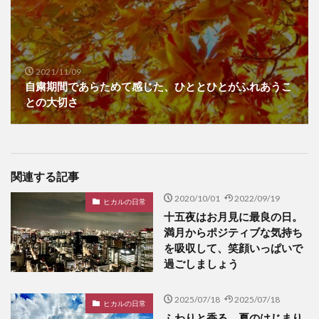
2021/11/09
自粛期間であらためて感じた、ひととひとがふれあうこ
との大切さ
関連する記事
2020/10/01
2022/09/19
ヒカルの日常
十五夜はお月見に最良の日。
満月からポジティブな気持ち
を吸収して、笑顔いっぱいで
過ごしましょう
2025/07/18
2025/07/18
ヒカルの日常
ふわりと香る、夏のはじまり