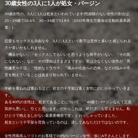
30歳女性の3人に1人が処女・バージン
30歳女性の、3人に1人は処女といわれています(性経験のない女性の割合は、
25～29歳で32.6％、30～34歳で31.8％〈2015年厚生労働省出生動向基本調
査〉)。
恋愛もセックスも自由な今、3人に1人という数字は意外と多いと感じられる
方が多いかもしれません。
「機会がない」「セックスしてもいいと思うような相手がいない」「その気
になれない」など、その理由はさまざまですが、実は少なくない女性が「男
性嫌悪や不信」「性的なトラウマ」「痛みや出血への恐怖」などの悩みや不
安を抱えていることはあまり知られていません。
年齢を重ねれば重ねるほど、処女の十字架は重く女性にのしかかっていきま
す。
ある40代の女性は、処女であることについて、「40歳でバージンなんて正直
気持ち悪いし、引くと思います。だからこれは、絶対誰にも言えません。私
ひとりで抱えるしかない最重要機密です」とおっしゃっていました。
処女という十字架を背負っているのは、決してあなただけではないのです。
女性用風俗ムツゴトのお客様で30代のバージン女性、仮にA子さんとします、