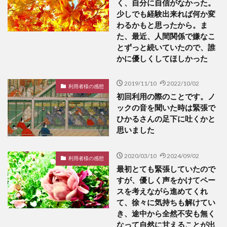
く、自分に自信がなかった。
少しでも経験出来れば何か変
わるかもと思ったから。ま
た、最近、人間関係で嫌なこ
とずっと続いていたので、誰
かに優しくしてほしかった
2019/11/10
2022/10/02
利用者様の感想
初回利用の際のことです。ノ
ックの音を聞いた時は緊張で
ひかるさんの足下に吐くかと
思いました
2020/03/10
2024/09/02
利用者様の感想
最初とても緊張していたので
すが、優しく声をかけてペー
スを考えながら進めてくれ
て、徐々に気持ちも解けてい
き、途中から全然不安も無く
なって自然に甘えることが出