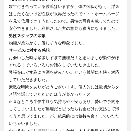
数年付き合っている彼氏はいますが、体の関係がなく、浮気
はしたくないけど性欲が限界だったので・・・ホームページ
を見て信用できそうだったので。男性の写真も載ってたので
安心できました。利用された方の意見も参考になりました。
男性スタッフの印象
物腰が柔らかく、優しそうな印象でした。
サービスに対する感想
お会いした時は緊張しすぎて無理だ！と思いましが緊張がほ
ぐれるまでいろいろなお話をしていただきました。
緊張をほぐす為にお酒を飲みたい。という希望にも快く対応
していただきました。
素敵な時間をありがとうございます。個人的には最初からタ
メ語で話していただいたほうが良かったデス
正直なところ半信半疑な気持ちや不安もあり、勢いで予約を
してしまいましたが無理だと思ったらお金だけお支払して帰
ろうと思ってました。が、結果的には気持ち良くしていただ
いちゃいました。
かおるサンにお世話になりましたが、大人の男性という印象