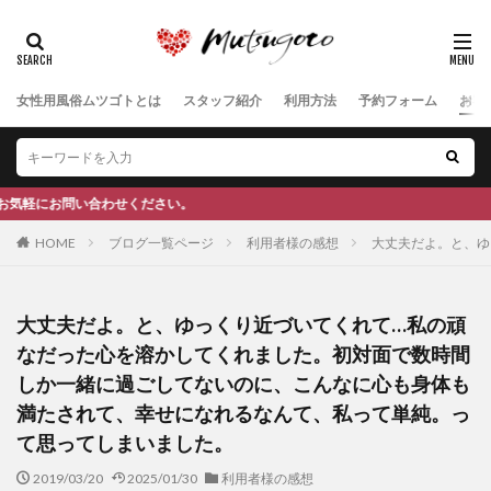
女性用風俗ムツゴトとは
スタッフ紹介
利用方法
予約フォーム
お客
。
HOME
ブログ一覧ページ
利用者様の感想
大丈夫だよ。と、ゆ
大丈夫だよ。と、ゆっくり近づいてくれて…私の頑
なだった心を溶かしてくれました。初対面で数時間
しか一緒に過ごしてないのに、こんなに心も身体も
満たされて、幸せになれるなんて、私って単純。っ
て思ってしまいました。
2019/03/20
2025/01/30
利用者様の感想