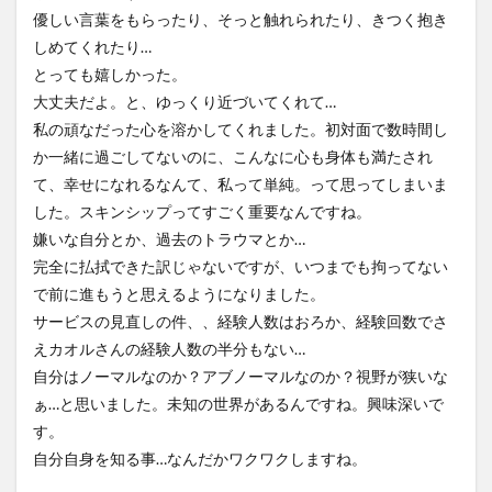
優しい言葉をもらったり、そっと触れられたり、きつく抱き
しめてくれたり…
とっても嬉しかった。
大丈夫だよ。と、ゆっくり近づいてくれて…
私の頑なだった心を溶かしてくれました。初対面で数時間し
か一緒に過ごしてないのに、こんなに心も身体も満たされ
て、幸せになれるなんて、私って単純。って思ってしまいま
した。スキンシップってすごく重要なんですね。
嫌いな自分とか、過去のトラウマとか…
完全に払拭できた訳じゃないですが、いつまでも拘ってない
で前に進もうと思えるようになりました。
サービスの見直しの件、、経験人数はおろか、経験回数でさ
えカオルさんの経験人数の半分もない…
自分はノーマルなのか？アブノーマルなのか？視野が狭いな
ぁ…と思いました。未知の世界があるんですね。興味深いで
す。
自分自身を知る事…なんだかワクワクしますね。