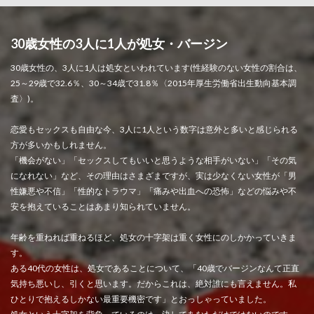
30歳女性の3人に1人が処女・バージン
30歳女性の、3人に1人は処女といわれています(性経験のない女性の割合は、
25～29歳で32.6％、30～34歳で31.8％〈2015年厚生労働省出生動向基本調
査〉)。
恋愛もセックスも自由な今、3人に1人という数字は意外と多いと感じられる
方が多いかもしれません。
「機会がない」「セックスしてもいいと思うような相手がいない」「その気
になれない」など、その理由はさまざまですが、実は少なくない女性が「男
性嫌悪や不信」「性的なトラウマ」「痛みや出血への恐怖」などの悩みや不
安を抱えていることはあまり知られていません。
年齢を重ねれば重ねるほど、処女の十字架は重く女性にのしかかっていきま
す。
ある40代の女性は、処女であることについて、「40歳でバージンなんて正直
気持ち悪いし、引くと思います。だからこれは、絶対誰にも言えません。私
ひとりで抱えるしかない最重要機密です」とおっしゃっていました。