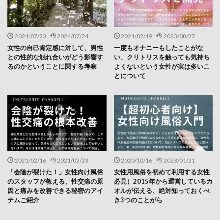
2024/07/23
2024/07/24
2021/02/19
2023/08/27
女性の自己肯定感に対して、男性
一度もオナニーもしたことがな
との性的な触れ合いがどう影響す
い、クリトリスを触っても気持ち
るのかということに関する考察
よくないという女性が実は多いこ
とについて
2021/02/16
2021/02/23
2020/10/16
2023/01/21
「会陰が裂けた！」女性向け風俗
女性用風俗を初めて利用する女性
のスタッフが教える、性交痛の原
必見）2015年から運営しているカ
因と痛みを改善できる秘密のアイ
オルが伝える、絶対知っておくべ
テムご紹介
き3つのことがら