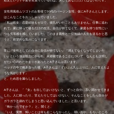
処女という十字架を背負っているのは、決してあなただけではないのです。
女性用風俗ムツゴトのお客様で30代のバージン女性、仮にA子さんとします、
はこんなことをおっしゃっていました。
「私は処女、恋愛経験もゼロで、彼氏がいたこともありません。仕事に追わ
れて、家に帰って寝るだけの生活。自信が持てなくて、家庭を持つ女性にい
つも劣等感を感じていました。このまま異性と一切無縁の人生を送るかと思
うと、絶望的な気分になります」
常に『女性としての自分に自信が持てない』『消えてなくなってしまいた
い』という強迫観念にかられ、未経験であることについて、なんとも説明し
がたい心のわだかまりがあったとA子さんは言います。
ベッドの中で抱き合った後、A子さんは「ずいぶん久しぶりに、人に甘えたよ
うな気がします」
と、ため息を漏らしました。
A子さんは、「『女』を出してはいけないと、ずっと自分に言い聞かせてきま
した。人に頼ったり、甘えたりしてはいけない、そんなことをしたら自分が
ガラガラと崩れてしまうと思い込んでいました」と言います。
「怖かったですか？」 と、聞くと、
「いえ、実際、怖いことは何も起こらなかったし、弱い面や、もろいところ